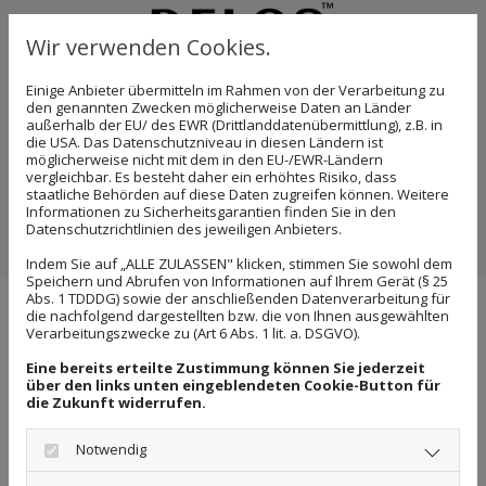
Wir verwenden Cookies.
Einige Anbieter übermitteln im Rahmen von der Verarbeitung zu
den genannten Zwecken möglicherweise Daten an Länder
außerhalb der EU/ des EWR (Drittlanddatenübermittlung), z.B. in
die USA. Das Datenschutzniveau in diesen Ländern ist
möglicherweise nicht mit dem in den EU-/EWR-Ländern
vergleichbar. Es besteht daher ein erhöhtes Risiko, dass
staatliche Behörden auf diese Daten zugreifen können. Weitere
Informationen zu Sicherheitsgarantien finden Sie in den
Datenschutzrichtlinien des jeweiligen Anbieters.
Indem Sie auf „ALLE ZULASSEN" klicken, stimmen Sie sowohl dem
Speichern und Abrufen von Informationen auf Ihrem Gerät (§ 25
Abs. 1 TDDDG) sowie der anschließenden Datenverarbeitung für
die nachfolgend dargestellten bzw. die von Ihnen ausgewählten
Verarbeitungszwecke zu (Art 6 Abs. 1 lit. a. DSGVO).
Zur Unternehmensgruppe gehören
Eine bereits erteilte Zustimmung können Sie jederzeit
unter anderem:
über den links unten eingeblendeten Cookie-Button für
die Zukunft widerrufen.
DELOS Immobilien
Notwendig
DELOS Personal