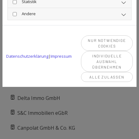
Statistik
DELOS Immobilien GmbH & Co. KG
Andere
DELOS Invest GmbH & Co. KG
Schuani Holding GmbH
NUR NOTWENDIGE
COOKIES
Canpolat Holding GmbH
Datenschutzerklärung
|
Impressum
INDIVIDUELLE
AUSWAHL
CS Capital GmbH
ÜBERNEHMEN
ALLE ZULASSEN
Skylark GmbH
Delta Immo GmbH
S&C Immobilien eGbR
Canpolat GmbH & Co. KG