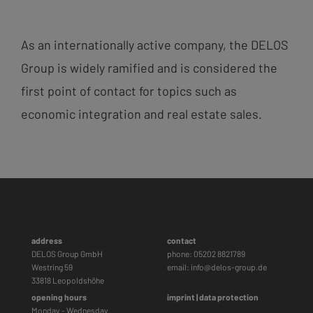
As an internationally active company, the DELOS
Group is widely ramified and is considered the
first point of contact for topics such as
economic integration and real estate sales.
address
contact
DELOS Group GmbH
phone: 05202 8821789
Westring 59
email:
info@delos-group.de
33818 Leopoldshöhe
opening hours
imprint
|
data protection
Monday - Wednesday