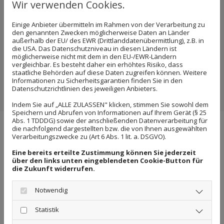
Wir verwenden Cookies.
Einige Anbieter übermitteln im Rahmen von der Verarbeitung zu
den genannten Zwecken möglicherweise Daten an Länder
außerhalb der EU/ des EWR (Drittlanddatenübermittlung), z.B. in
die USA. Das Datenschutzniveau in diesen Ländern ist
möglicherweise nicht mit dem in den EU-/EWR-Ländern
vergleichbar. Es besteht daher ein erhöhtes Risiko, dass
staatliche Behörden auf diese Daten zugreifen können. Weitere
Informationen zu Sicherheitsgarantien finden Sie in den
Datenschutzrichtlinien des jeweiligen Anbieters.
Indem Sie auf „ALLE ZULASSEN" klicken, stimmen Sie sowohl dem
Speichern und Abrufen von Informationen auf Ihrem Gerät (§ 25
Abs. 1 TDDDG) sowie der anschließenden Datenverarbeitung für
die nachfolgend dargestellten bzw. die von Ihnen ausgewählten
Verarbeitungszwecke zu (Art 6 Abs. 1 lit. a. DSGVO).
The group of companies includes:
Eine bereits erteilte Zustimmung können Sie jederzeit
über den links unten eingeblendeten Cookie-Button für
DELOS Immobilien
die Zukunft widerrufen.
DELOS Personal
Notwendig
DELOS Immobilien GmbH & Co. KG
Statistik